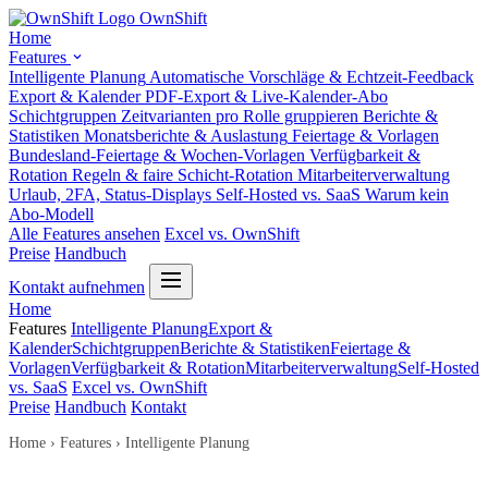
Own
Shift
Home
Features
Intelligente Planung
Automatische Vorschläge & Echtzeit-Feedback
Export & Kalender
PDF-Export & Live-Kalender-Abo
Schichtgruppen
Zeitvarianten pro Rolle gruppieren
Berichte &
Statistiken
Monatsberichte & Auslastung
Feiertage & Vorlagen
Bundesland-Feiertage & Wochen-Vorlagen
Verfügbarkeit &
Rotation
Regeln & faire Schicht-Rotation
Mitarbeiterverwaltung
Urlaub, 2FA, Status-Displays
Self-Hosted vs. SaaS
Warum kein
Abo-Modell
Alle Features ansehen
Excel vs. OwnShift
Preise
Handbuch
Kontakt aufnehmen
Home
Features
Intelligente Planung
Export &
Kalender
Schichtgruppen
Berichte & Statistiken
Feiertage &
Vorlagen
Verfügbarkeit & Rotation
Mitarbeiterverwaltung
Self-Hosted
vs. SaaS
Excel vs. OwnShift
Preise
Handbuch
Kontakt
Home
›
Features
›
Intelligente Planung